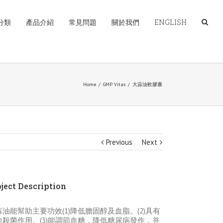
分類
產品介紹
常見問題
關於我們
ENGLISH
Home
/
GMP Vitas
/
大蒜油軟膠囊
Previous
Next
ject Description
蒜油能幫助主要功效(1)降低膽固醇及血脂。(2)具有
力殺菌作用。(3)能調節血糖，降低糖尿病發作，并