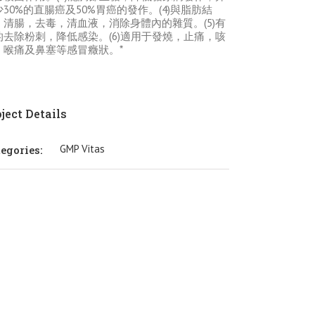
少30%的直腸癌及50%胃癌的發作。(4)與脂肪結
，清腸，去毒，清血液，消除身體內的雜質。(5)有
的去除粉刺，降低感染。(6)適用于發燒，止痛，咳
，喉痛及鼻塞等感冒癥狀。
*
ject Details
GMP Vitas
egories: