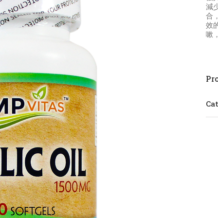
減
合
效
嗽
Pro
Cat