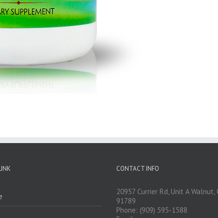
LINK
CONTACT INFO
20957 Currier Rd, Unit A Walnut,
e
91789
Phone: (909) 595-1588